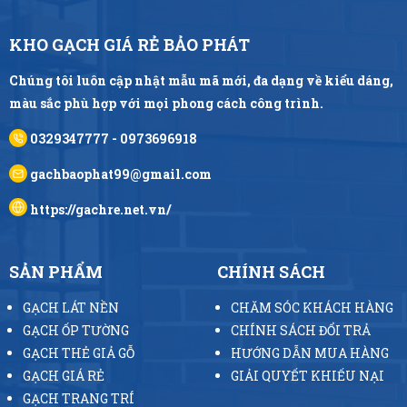
KHO GẠCH GIÁ RẺ BẢO PHÁT
Chúng tôi luôn cập nhật mẫu mã mới, đa dạng về kiểu dáng,
màu sắc phù hợp với mọi phong cách công trình.
0329347777 - 0973696918
gachbaophat99@gmail.com
https://gachre.net.vn/
SẢN PHẨM
CHÍNH SÁCH
GẠCH LÁT NỀN
CHĂM SÓC KHÁCH HÀNG
GẠCH ỐP TƯỜNG
CHÍNH SÁCH ĐỔI TRẢ
GẠCH THẺ GIẢ GỖ
HƯỚNG DẪN MUA HÀNG
GẠCH GIÁ RẺ
GIẢI QUYẾT KHIẾU NẠI
GẠCH TRANG TRÍ