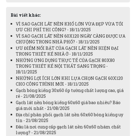
Bài viết khác:
VÌ SAO GẠCH LÁT NỀN KHỔ LỚN VỪA ĐẸP VỪA TỐI
ƯU CHI PHÍ THI CÔNG? - 18/11/2025
VÌ SAO GẠCH LÁT NỀN 60X120 NGÀY CÀNG ĐƯỢC ƯA
CHUỘNG TRONG NHÀ PHỐ? - 18/11/2025
ƯU ĐIỂM NỔI BẬT CỦA GẠCH LÁT NỀN HIỆN ĐẠI
TRONG THIẾT KẾ NHÀ Ở - 18/11/2025
NHỮNG ỨNG DỤNG THỰC TẾ CỦA GẠCH 80X80
TRONG THIẾT KẾ NỘI THẤT SANG TRỌNG -
18/11/2025
NHỮNG LỢI ÍCH LỚN KHI LỰA CHỌN GẠCH 60X120
CHO CÔNG TRÌNH MỚI - 18/11/2025
Gạch bóng kiếng 30x60 ốp tường chất lượng cao, giá
rẻ - 21/08/2025
Gạch lát nền bóng kiếng 60x60 giá bao nhiêu? Báo
giá mới nhất - 21/08/2025
Địa chỉ phân phối gạch lát nền 60x60 bóng kiếng uy
tín - 21/08/2025
Đâu là nơi cung cấp gạch lát nền 60x60 nhám chất
lượng? - 21/08/2025