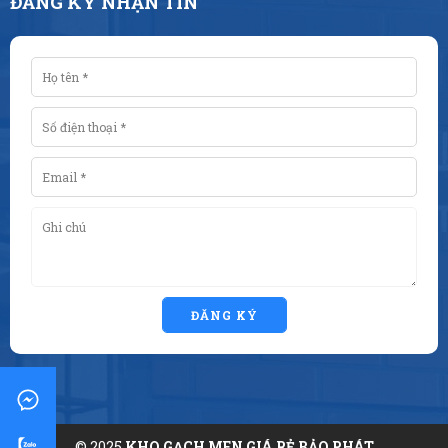
ĐĂNG KÝ NHẬN TIN
ĐĂNG KÝ
© 2025
KHO GẠCH MEN GIÁ RẺ BẢO PHÁT