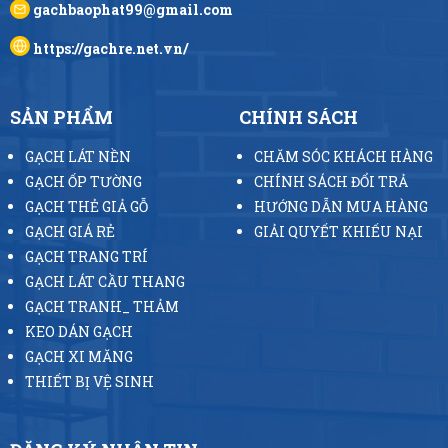
gachbaophat99@gmail.com
https://gachre.net.vn/
SẢN PHẨM
CHÍNH SÁCH
GẠCH LÁT NỀN
CHĂM SÓC KHÁCH HÀNG
GẠCH ỐP TƯỜNG
CHÍNH SÁCH ĐỔI TRẢ
GẠCH THẺ GIẢ GỖ
HƯỚNG DẪN MUA HÀNG
GẠCH GIÁ RẺ
GIẢI QUYẾT KHIẾU NẠI
GẠCH TRANG TRÍ
GẠCH LÁT CẦU THANG
GẠCH TRANH_ THẢM
KEO DÁN GẠCH
GẠCH XI MĂNG
THIẾT BỊ VỆ SINH