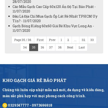
28/07/2020
Các Mẫu Gạch Cao Cấp 60x120 Ấn Độ Tại Bảo Phát -
11/07/2020
Đâu Là Địa Chỉ Mua Gạch Ốp Lát Rẻ Nhất TPHCM Uy
Tín? - 11/07/2020
Gạch Bóng Kiếng 60x60 Giá Rẻ Khu Vực Long An -
11/07/2020
Page 35 / 38
First
Prev
1
2
...
32
33
34
35
36
37
38
Next
Last
KHO GẠCH GIÁ RẺ BẢO PHÁT
Chúng tôi luôn cập nhật mẫu mã mới, đa dạng về kiểu dáng,
màu sắc phù hợp với mọi phong cách công trình.
0329347777 - 0973696918