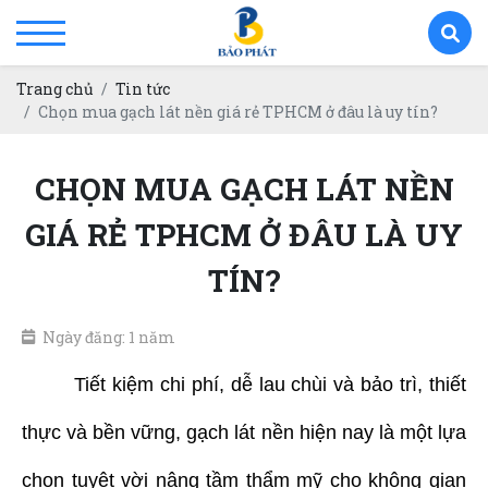
Trang chủ
Tin tức
Chọn mua gạch lát nền giá rẻ TPHCM ở đâu là uy tín?
CHỌN MUA GẠCH LÁT NỀN
GIÁ RẺ TPHCM Ở ĐÂU LÀ UY
TÍN?
Ngày đăng: 1 năm
Tiết kiệm chi phí, dễ lau chùi và bảo trì, thiết
thực và bền vững, gạch lát nền hiện nay là một lựa
chọn tuyệt vời nâng tầm thẩm mỹ cho không gian