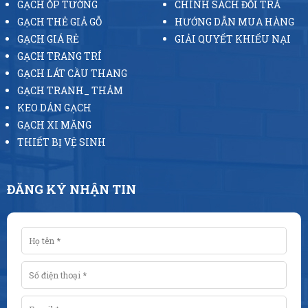
GẠCH ỐP TƯỜNG
CHÍNH SÁCH ĐỔI TRẢ
GẠCH THẺ GIẢ GỖ
HƯỚNG DẪN MUA HÀNG
GẠCH GIÁ RẺ
GIẢI QUYẾT KHIẾU NẠI
GẠCH TRANG TRÍ
GẠCH LÁT CẦU THANG
GẠCH TRANH_ THẢM
KEO DÁN GẠCH
GẠCH XI MĂNG
THIẾT BỊ VỆ SINH
ĐĂNG KÝ NHẬN TIN