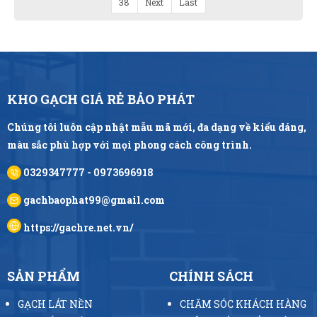
38
Next
Last
KHO GẠCH GIÁ RẺ BẢO PHÁT
Chúng tôi luôn cập nhật mẫu mã mới, đa dạng về kiểu dáng,
màu sắc phù hợp với mọi phong cách công trình.
0329347777 - 0973696918
gachbaophat99@gmail.com
https://gachre.net.vn/
SẢN PHẨM
CHÍNH SÁCH
GẠCH LÁT NỀN
CHĂM SÓC KHÁCH HÀNG