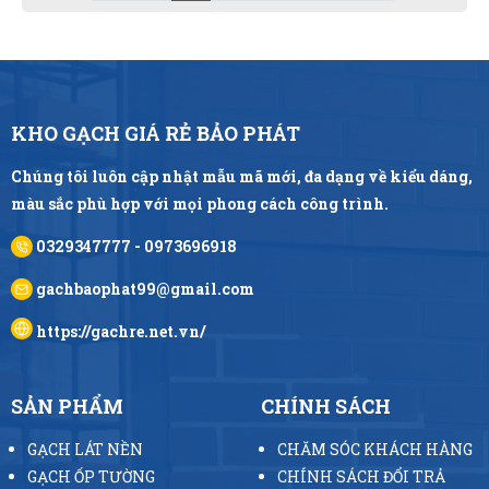
KHO GẠCH GIÁ RẺ BẢO PHÁT
Chúng tôi luôn cập nhật mẫu mã mới, đa dạng về kiểu dáng,
màu sắc phù hợp với mọi phong cách công trình.
0329347777 - 0973696918
gachbaophat99@gmail.com
https://gachre.net.vn/
SẢN PHẨM
CHÍNH SÁCH
GẠCH LÁT NỀN
CHĂM SÓC KHÁCH HÀNG
GẠCH ỐP TƯỜNG
CHÍNH SÁCH ĐỔI TRẢ