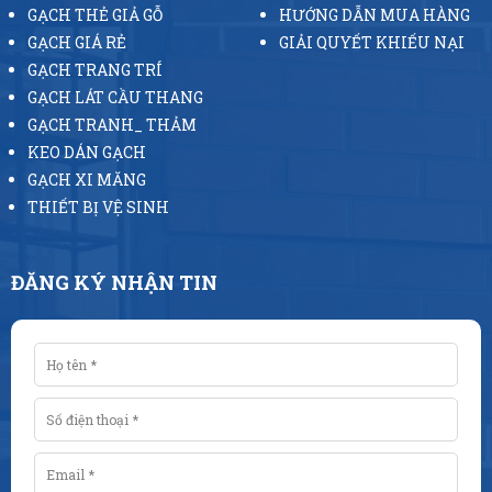
GẠCH THẺ GIẢ GỖ
HƯỚNG DẪN MUA HÀNG
GẠCH GIÁ RẺ
GIẢI QUYẾT KHIẾU NẠI
GẠCH TRANG TRÍ
GẠCH LÁT CẦU THANG
GẠCH TRANH_ THẢM
KEO DÁN GẠCH
GẠCH XI MĂNG
THIẾT BỊ VỆ SINH
ĐĂNG KÝ NHẬN TIN